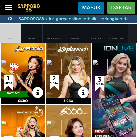
Beranda
MASUK
DAFTAR
atang di SAPPORO88 situs game online terbaik , terlengkap dan 
Sports
BARU
PROMO
Live Casino
BARU
SICBO
WHEEL
DRAGON TIGER
FANTAN
BLACKJACK
SPECIAL GAMES
IDNPoker
BARU
Meja
Min
Max
Meja
Min
Max
Meja
Min
Max
Baccarat
5Rb
5Jt
Roulette
2Rb
20Jt
Baccarat
1Rb
5Jt
Roulette
1Rb
20Jt
Sicbo
2Rb
2Jt
Slots
PROMO
Dragon Tiger
1Rb
5Jt
Sicbo
2Rb
25Jt
Baccarat
1Rb
20Jt
Blackjack
10Rb
50Jt
Blackjack
10Rb
20Jt
Roulette
1Rb
5Jt
Wheel
1Rb
1Jt
Dragon Tiger
10Rb
1Jt
IDNLIVE
BARU
Dragon Tiger
5Rb
5Jt
Special Games
1Rb
10Jt
Sicbo
1Rb
5Jt
1
2
3
Special Games
1Rb
5Jt
Stream N Spin
DAFTAR
MASUK
DAFTAR
MASUK
MEJA
MEJA
MEJA
KEMBALI
KEMBALI
PROMO
Arcade
PROMO
SICBO
SICBO
SICBO
SICBO
Table Games
Meja
Min
Max
Meja
Min
Max
Baccarat
5Rb
5Jt
Baccarat
10Rb
5Jt
Roulette
1Rb
20Jt
Roulette
1Rb
25Jt
Lottery
BARU
PROMO
Sicbo
2Rb
25Jt
Sic Bo
1Rb
25Jt
Blackjack
10Rb
50Jt
Dragon Tiger
10Rb
10Jt
Wheel
1Rb
1Jt
Special Games
1Rb
2Jt
IDNRaffle
Dragon Tiger
5Rb
5Jt