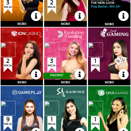
3
2
DAFTAR
MASUK
DAFTAR
MASUK
MEJA
MEJA
DAFTAR
MASUK
Referral
KEMBALI
KEMBALI
KEMBALI
Promosi
SICBO
SICBO
SICBO
SICBO
SICBO
SICBO
Meja
Min
Max
Meja
Min
Max
Meja
Min
Max
Hubungi Kami
Roulette
1Rb
20Jt
Baccarat
5Rb
30Jt
Baccarat
10Rb
30Jt
Baccarat
2Rb
10Jt
Roulette
1Rb
125Jt
Dragon Tiger
10Rb
30Jt
Sicbo
2Rb
10Jt
Live Chat
Sicbo
1Rb
125Jt
Sicbo
10Rb
30Jt
Dragon Tiger
10Rb
10Jt
Dragon Tiger
5Rb
30Jt
Roulette
10Rb
30Jt
Blackjack
10Rb
20Jt
Wheel
1Rb
10Jt
Pengaduan Customer
2
3
1
DAFTAR
MASUK
DAFTAR
MASUK
DAFTAR
MASUK
MEJA
MEJA
MEJA
Pilih Bahasa:
KEMBALI
KEMBALI
KEMBALI
PROMO
SICBO
SICBO
SICBO
SICBO
SICBO
SICBO
Meja
Min
Max
Meja
Min
Max
Meja
Min
Max
Baccarat
5Rb
30Jt
Baccarat
1Rb
30Jt
Baccarat
1Rb
20Jt
Sicbo
500
250Rb
MASUK
DAFTAR
Dragon Tiger
1Rb
30Jt
Roulette
1Rb
20Jt
Roulette
1Rb
300Rb
Roulette
1Rb
30Jt
Sicbo
1Rb
20Jt
Dragon Tiger
5Rb
1,9Jt
Sicbo
1Rb
30Jt
Dragon Tiger
1Rb
20Jt
Special Games
500
1,9Jt
&copy; SAPPORO88 RESMI ⚡ Link Alternatif
9
1
1
Terpercaya dengan Lisensi Agen Macau Server
Terbaru. Hak Cipta Dilindungi.
DAFTAR
MASUK
DAFTAR
MASUK
DAFTAR
MASUK
MEJA
MEJA
MEJA