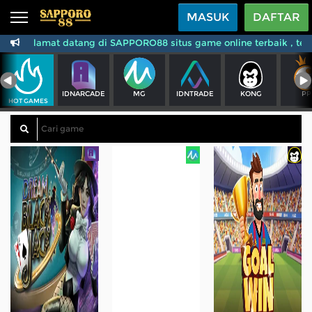
Beranda
MASUK
DAFTAR
Selamat datang di SAPPORO88 situs game online terbaik , te
Sports
BARU
PROMO
Live Casino
BARU
IDNARCADE
MG
IDNTRADE
KONG
PP
IDNPoker
BARU
HOT GAMES
Slots
PROMO
IDNLIVE
BARU
Stream N Spin
Arcade
PROMO
Table Games
Lottery
BARU
PROMO
IDNRaffle