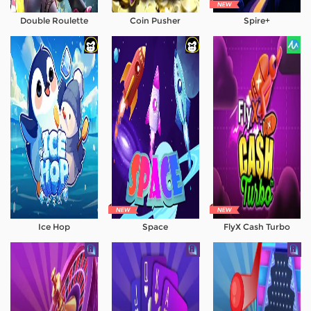
Double Roulette
Coin Pusher
Spire+
Ice Hop
Space
FlyX Cash Turbo