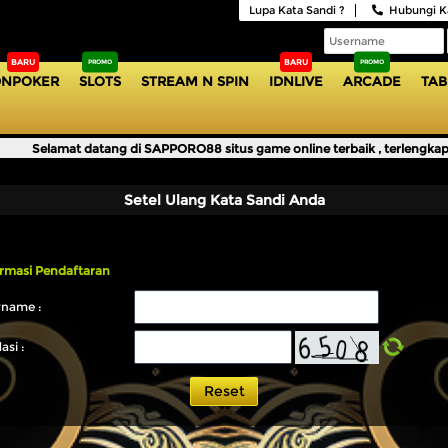
Lupa Kata Sandi ?
Hubungi K
BARU
BARU
PROMO
PROMO
DNPOKER
SLOTS
STREAM N SPIN
IDNLIVE
ARCADE
TAB
Selamat datang di SAPPORO88 situs game online terbaik , terlengkap 
Setel Ulang Kata Sandi Anda
rmasi Pendaftaran
rname :
asi :
Reset