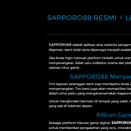
SAPPORO88 RESMI ⚡ Lin
SAPPORO88
adalah aplikasi atau website pengem
digemari, kami telah lama dipercaya menjadi wada
Jika Anda ingin mencari platform terbaik untuk men
menyenangkan. Salah satu indikator utama dari pla
operasi situs game .
SAPPORO88 Menyedia
Tim layanan pelanggan kami siap membantu Anda 2
menyenangkan. Tim kami juga akan memastikan bahw
dalam situs palsu yang mengatasnamakan Sapporo
Untuk menghindari bermain di tempat yang salah, 
yang ada di halaman depan.
Pilihan Ga
SAPPORO
Sebagai platform hiburan game digital,
untuk memberikan pengalaman yang seru, interakti