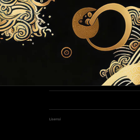
Lisensi